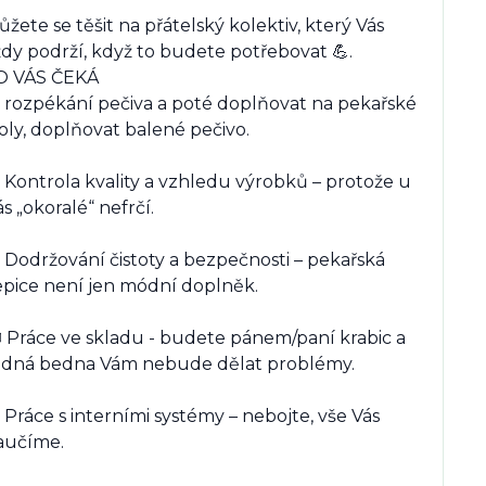
žete se těšit na přátelský kolektiv, který Vás 
dy podrží, když to budete potřebovat 💪.

O VÁS ČEKÁ

 rozpékání pečiva a poté doplňovat na pekařské 
oly, doplňovat balené pečivo.

 Kontrola kvality a vzhledu výrobků – protože u 
s „okoralé“ nefrčí.

 Dodržování čistoty a bezpečnosti – pekařská 
epice není jen módní doplněk.

 Práce ve skladu - budete pánem/paní krabic a 
ádná bedna Vám nebude dělat problémy.

 Práce s interními systémy – nebojte, vše Vás 
aučíme.
