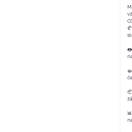
Mů
vž
C

st
🍩
ná
🧽
č

ž
📊
n