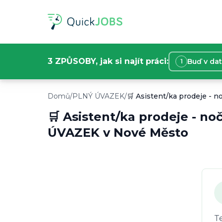
3 ZPŮSOBY, jak si najít práci:
Buď v da
1
Informace o nabídce práce
Toto je plný úvazek v Nové Město. 🛒 Asiste
Domů
/
PLNÝ ÚVAZEK
/
🛒 Asistent/ka prodeje - no
Typ práce:
PLNÝ ÚVAZEK
Lokace:
Nové Město
🛒 Asistent/ka prodeje - no
Plat:
34300
Kč/
měsíc
ÚVAZEK
v
Nové Město
Začátek:
8. 7. 2026
T