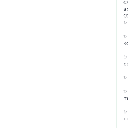
👉
a 
C
✨ 
✨ 
ko
✨
po
✨
✨
mo
✨
p