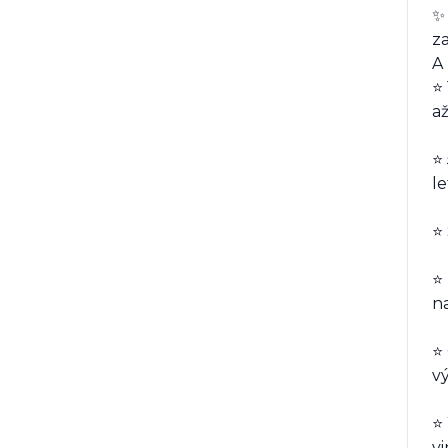
✨
za
A
⭐
až
⭐
le
⭐
⭐ 
na
⭐
vý
⭐ 
vi