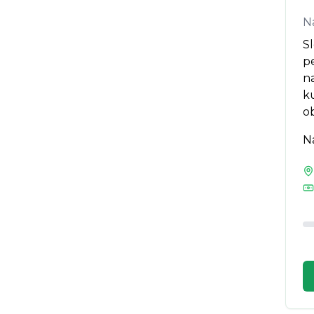
N
Sl
pe
na
ku
o
N