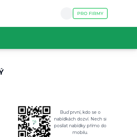
PRO FIRMY
lidi (většinu z nich alespoň 😅)? Umíte se usmát i po to
Ý
Buď první, kdo se o
nabídkách dozví. Nech si
posílat nabídky přímo do
mobilu.