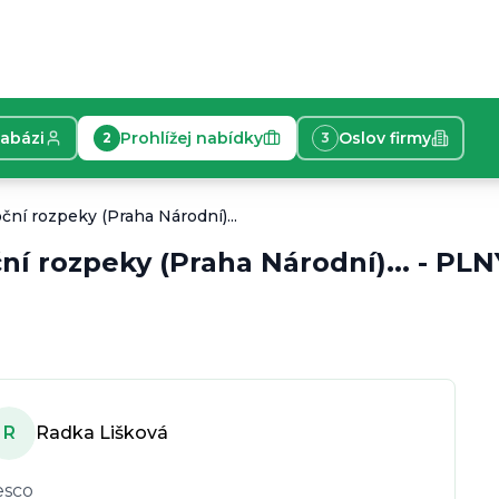
tabázi
Prohlížej nabídky
Oslov firmy
2
3
nt/ka prodeje - noční rozpeky (Praha Národní) Máte rádi 
ční rozpeky (Praha Národní)...
ční rozpeky (Praha Národní)...
-
PLN
R
Radka Lišková
esco