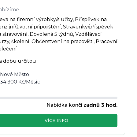
abízíme
eva na firemní výrobky/služby, Příspěvek na 
nzijní/životní připojištění, Stravenky/příspěvek 
 stravování, Dovolená 5 týdnů, Vzdělávací 
rzy, školení, Občerstvení na pracovišti, Pracovní 
blečení
a dobu určitou
Nové Město
34 300 Kč/Měsíc
Nabídka končí za
dnů 3 hod.
VÍCE INFO