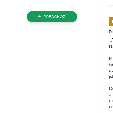
PŘEDCHOZÍ
N
🛒
Ná
Má
us
d
js
D
á
do
ná