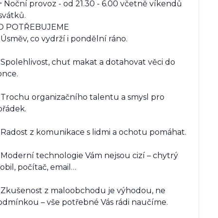
 Noční provoz - od 21.30 - 6.00 včetně víkendů 
svátků.

O POTŘEBUJEME

Úsměv, co vydrží i pondělní ráno.

Spolehlivost, chuť makat a dotahovat věci do 
nce.

 Trochu organizačního talentu a smysl pro 
řádek.

 Radost z komunikace s lidmi a ochotu pomáhat.

 Moderní technologie Vám nejsou cizí – chytrý 
bil, počítač, email…

 Zkušenost z maloobchodu je výhodou, ne 
odmínkou – vše potřebné Vás rádi naučíme.
