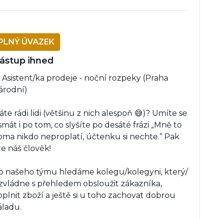
PLNÝ ÚVAZEK
ástup ihned
 Asistent/ka prodeje - noční rozpeky (Praha 
rodní)

te rádi lidi (většinu z nich alespoň 😅)? Umíte se 
mát i po tom, co slyšíte po desáté frázi „Mně to 
oma nikdo neproplatí, účtenku si nechte.“ Pak 
te náš člověk!

o našeho týmu hledáme kolegu/kolegyni, který/
 zvládne s přehledem obsloužit zákazníka, 
plnit zboží a ještě si u toho zachovat dobrou 
ladu.
