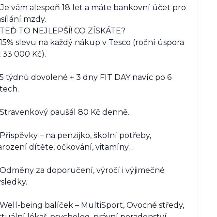
 Je vám alespoň 18 let a máte bankovní účet pro 
sílání mzdy.

 TEĎ TO NEJLEPŠÍ! CO ZÍSKÁTE?

 15% slevu na každý nákup v Tesco (roční úspora 
 33 000 Kč).

 5 týdnů dovolené + 3 dny FIT DAY navíc po 6 
tech.

 Stravenkový paušál 80 Kč denně.

Příspěvky – na penzijko, školní potřeby, 
rození dítěte, očkování, vitamíny…

 Odměny za doporučení, výročí i výjimečné 
sledky.

Well-being balíček – MultiSport, Ovocné středy, 
rtuální lékař, psycholog, právní poradenství.
