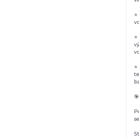
⭐
vo
⭐ 
vý
vo
⭐ 
te
ba
🎯
Po
se
S