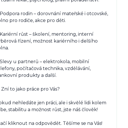
 Podpora rodin – dorovnání mateřské i otcovské, 
lno pro rodiče, akce pro děti.

Kariérní růst – školení, mentoring, interní 
běrová řízení, možnost kariérního i delšího 
lna.

Slevy u partnerů – elektrokola, mobilní 
lefony, počítačová technika, vzdělávání, 
nkovní produkty a další.

 Zní to jako práce pro Vás?

kud nehledáte jen práci, ale i skvělé lidi kolem 
be, stabilitu a možnost růst, jste náš člověk!

tačí kliknout na odpovědět. Těšíme se na Vás!