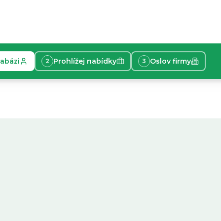
tabázi
Prohlížej nabídky
Oslov firmy
2
3