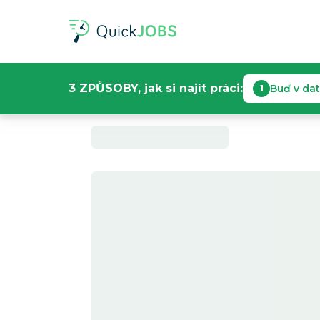
3 ZPŮSOBY, jak si najít práci:
Buď v da
1