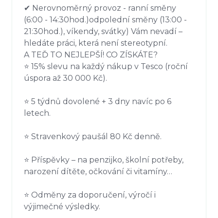
✔ Nerovnoměrný provoz - ranní směny 
(6:00 - 14:30hod.)odpolední směny (13:00 - 
21:30hod.), víkendy, svátky) Vám nevadí – 
hledáte práci, která není stereotypní.

A TEĎ TO NEJLEPŠÍ! CO ZÍSKÁTE?

⭐ 15% slevu na každý nákup v Tesco (roční 
úspora až 30 000 Kč).

⭐ 5 týdnů dovolené + 3 dny navíc po 6 
letech.

⭐ Stravenkový paušál 80 Kč denně.

⭐ Příspěvky – na penzijko, školní potřeby, 
narození dítěte, očkování či vitamíny…

⭐ Odměny za doporučení, výročí i 
výjimečné výsledky.
