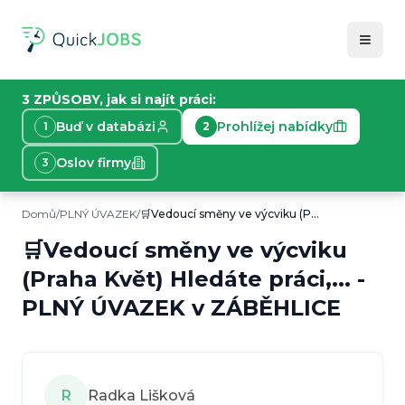
3 ZPŮSOBY, jak si najít práci:
Buď v databázi
Prohlížej nabídky
1
2
Oslov firmy
3
Domů
/
PLNÝ ÚVAZEK
/
🛒Vedoucí směny ve výcviku (Praha Květ) Hledáte práci,...
Informace o nabídce práce
Toto je plný úvazek v ZÁBĚHLICE. 🛒Vedoucí směny ve 
🛒Vedoucí směny ve výcviku
Typ práce:
PLNÝ ÚVAZEK
(Praha Květ) Hledáte práci,...
-
Lokace:
ZÁBĚHLICE
Plat:
PLNÝ ÚVAZEK
40600
Kč/
měsíc
v
ZÁBĚHLICE
Začátek:
12. 6. 2026
R
Radka Lišková