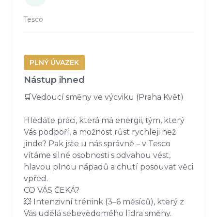
Tesco
PLNÝ ÚVAZEK
Nástup ihned
🛒Vedoucí směny ve výcviku (Praha Květ)

Hledáte práci, která má energii, tým, který 
Vás podpoří, a možnost růst rychleji než 
jinde? Pak jste u nás správně – v Tesco 
vítáme silné osobnosti s odvahou vést, 
hlavou plnou nápadů a chutí posouvat věci 
vpřed.

CO VÁS ČEKÁ?

💥 Intenzivní trénink (3–6 měsíců), který z 
Vás udělá sebevědomého lídra směny.
