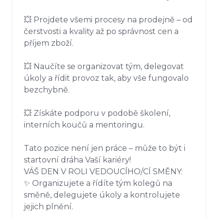
💥 Projdete všemi procesy na prodejně – od 
čerstvosti a kvality až po správnost cen a 
příjem zboží.

💥 Naučíte se organizovat tým, delegovat 
úkoly a řídit provoz tak, aby vše fungovalo 
bezchybně.

💥 Získáte podporu v podobě školení, 
interních koučů a mentoringu.

Tato pozice není jen práce – může to být i 
startovní dráha Vaší kariéry!

VÁŠ DEN V ROLI VEDOUCÍHO/CÍ SMĚNY:

✨ Organizujete a řídíte tým kolegů na 
směně, delegujete úkoly a kontrolujete 
jejich plnění.
