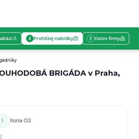
tabázi
Prohlížej nabídky
Oslov firmy
2
3
 O2 hledá brigádníky! Chceš flexibilní práci v terénu, k
igádníky
OUHODOBÁ BRIGÁDA
v
Praha,
I
Ilona O2
2