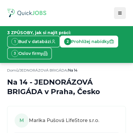
3 ZPŮSOBY, jak si najít práci:
Buď v databázi
Prohlížej nabídky
1
2
Oslov firmy
3
Domů
/
JEDNORÁZOVÁ BRIGÁDA
/
Na 14
Informace o nabídce práce
Toto je jednorázová brigáda v Praha, Česko. Na 14.10 
Na 14
-
JEDNORÁZOVÁ
Typ práce:
JEDNORÁZOVÁ BRIGÁDA
BRIGÁDA
v
Praha, Česko
Lokace:
Praha, Česko
Plat:
200
Kč/
hod.
Začátek:
12. 10. 2025
M
Marika Pušová LifeStore s.r.o.