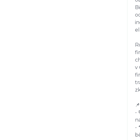
B
o
in
el
Ro
fi
ch
v
fi
t
zk
📌
- 
n
- 
b