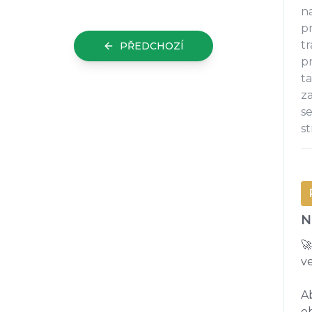
na
p
t
PŘEDCHOZÍ
p
t
z
s
s
N
🚀
ve
A
ob