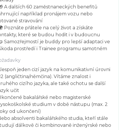
 🎁 A dalších 60 zaměstnaneckých benefitů 
ahrnující například pronájem vozu nebo 
otované stravování

🌍 Poznáte přátele na celý život a získáte 
ontakty, které se budou hodit i v budoucnu

🤝 Samozřejmostí je buddy pro lepší adaptaci ve 
 Škoda prostředí i Trainee programu samotném
ožadavky
lespoň jeden cizí jazyk na komunikativní úrovni
2 (angličtina/němčina). Vítáme znalost i
ruhého cizího jazyka, ale také ochotu se další
azyk učit
Ukončené bakalářské nebo magisterské
vysokoškolské studium v době nástupu (max. 2
roky od ukončení)
ebo absolventi bakalářského studia, kteří stále
tudují dálkově či kombinovaně inženýrské nebo