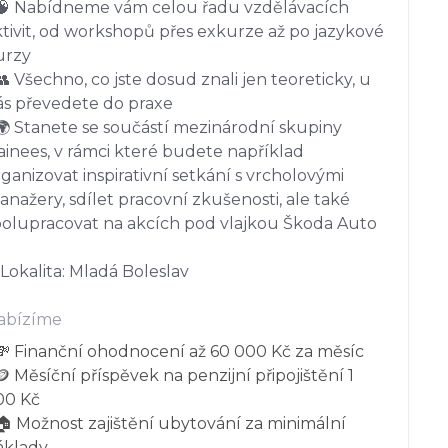
 🧠 Nabídneme vám celou řadu vzdělávacích 
tivit, od workshopů přes exkurze až po jazykové 
rzy

👥 Všechno, co jste dosud znali jen teoreticky, u 
ás převedete do praxe

🌍 Stanete se součástí mezinárodní skupiny 
ainees, v rámci které budete například 
ganizovat inspirativní setkání s vrcholovými 
nažery, sdílet pracovní zkušenosti, ale také 
polupracovat na akcích pod vlajkou Škoda Auto

Lokalita: Mladá Boleslav
abízíme
 💸 Finanční ohodnocení až 60 000 Kč za měsíc

🪙 Měsíční příspěvek na penzijní připojištění 1 
0 Kč

🏠 Možnost zajištění ubytování za minimální 
klady
