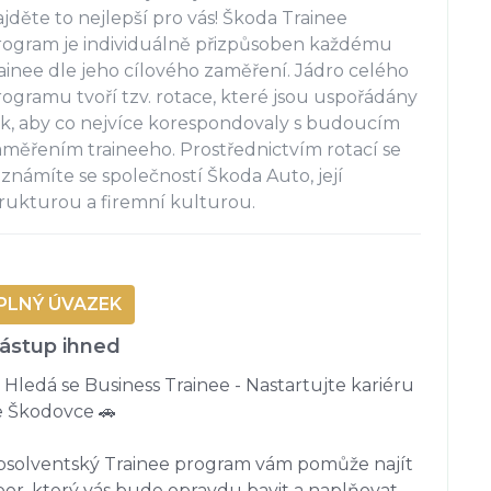
jděte to nejlepší pro vás! Škoda Trainee
rogram je individuálně přizpůsoben každému
rainee dle jeho cílového zaměření. Jádro celého
rogramu tvoří tzv. rotace, které jsou uspořádány
ak, aby co nejvíce korespondovaly s budoucím
aměřením traineeho. Prostřednictvím rotací se
eznámíte se společností Škoda Auto, její
trukturou a firemní kulturou.
PLNÝ ÚVAZEK
ástup ihned
 Hledá se Business Trainee - Nastartujte kariéru 
 Škodovce 🚗 

bsolventský Trainee program vám pomůže najít 
or, který vás bude opravdu bavit a naplňovat. 