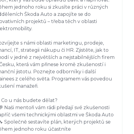
ěhem jednoho roku si zkusíte práci v různých 
dděleních Škoda Auto a zapojíte se do 
ovativních projektů – třeba těch v oblasti 
ektromobility.

zvíjejte s námi oblasti marketingu, prodeje, 
nancí, IT, strategii nákupu či HR. Zjistěte, jak to 
odí v jedné z největších a nejstabilnějších firem 
 Česku, která vám přinese kromě zkušeností i 
nanční jistotu. Poznejte odborníky i další 
rainees z celého světa. Programem vás povedou 
ušení manažeři.

 Co u nás budete dělat?

💬 Naši mentoři vám rádi předají své zkušenosti 
apříč všemi technickými oblastmi ve Škoda Auto

🔧 Společně sestavíte plán, kterých projektů se 
ěhem jednoho roku účastníte
