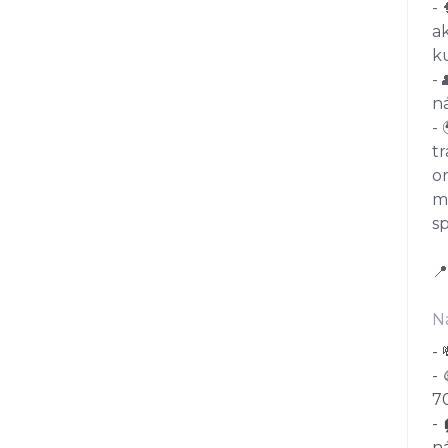
-
ak
ku
- 
n
- 
tr
or
ma
s
📍
N
-
- 
70
- 
ná