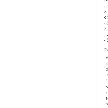
-
z
d
- 
k
- 
-
P
A
B
d
j
N
s