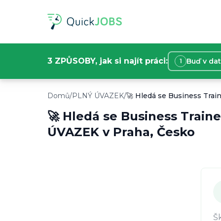
3 ZPŮSOBY, jak si najít práci:
Buď v da
1
Informace o nabídce práce
Toto je plný úvazek v Praha, Česko. 🚀 Hled
Domů
/
PLNÝ ÚVAZEK
/
🚀 Hledá se Business Traine
Typ práce:
PLNÝ ÚVAZEK
Lokace:
Praha, Česko
🚀 Hledá se Business Trainee
Plat:
50000
Kč/
měsíc
ÚVAZEK
v
Praha, Česko
Začátek:
2. 3. 2026
Požadavky:
Alespoň jeden cizí jazyk na kom
Š