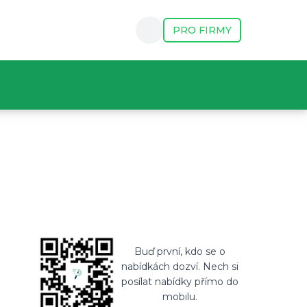
PRO FIRMY
 🚗 Absolventský Trainee program vám pomůže najít obor,
ost i druhého cizího jazyka, ale také ochotu se další 
Buď první, kdo se o
nabídkách dozví. Nech si
posílat nabídky přímo do
mobilu.