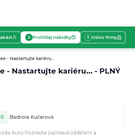
tabázi
Prohlížej nabídky
Oslov firmy
2
3
á se Business Trainee - Nastartujte kariéru ve Škodovce
e - Nastartujte kariéru...
 - Nastartujte kariéru...
-
PLNÝ
unikativní úrovni B2 (angličtina/němčina). Vítáme znal
B
Barbora Kučerová
koda Auto Poznejte zajímavá oddělení a