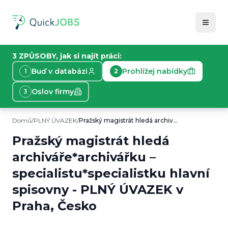
3 ZPŮSOBY, jak si najít práci:
Buď v databázi
Prohlížej nabídky
1
2
Oslov firmy
3
Domů
/
PLNÝ ÚVAZEK
/
Pražský magistrát hledá archiváře*archivářku – specialistu*specialistku hlavní spisovny
Informace o nabídce práce
Toto je plný úvazek v Praha, Česko. Pražský magistrát
Pražský magistrát hledá
Typ práce:
PLNÝ ÚVAZEK
archiváře*archivářku –
Lokace:
Praha, Česko
Plat:
specialistu*specialistku hlavní
33000
Kč/
měsíc
Začátek:
18. 9. 2025
spisovny
-
PLNÝ ÚVAZEK
v
Požadavky:
Angličtina, Znalost MS Office
Praha, Česko