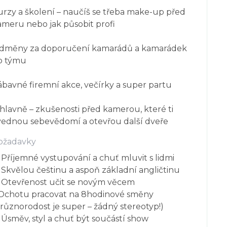
urzy a školení – naučíš se třeba make-up před 
ameru nebo jak působit profi

dměny za doporučení kamarádů a kamarádek 
o týmu

ábavné firemní akce, večírky a super partu

hlavně – zkušenosti před kamerou, které ti 
vednou sebevědomí a otevřou další dveře
ožadavky
Příjemné vystupování a chuť mluvit s lidmi
Skvělou češtinu a aspoň základní angličtinu
Otevřenost učit se novým věcem
Ochotu pracovat na 8hodinové směny
(různorodost je super – žádný stereotyp!)
Úsměv, styl a chuť být součástí show