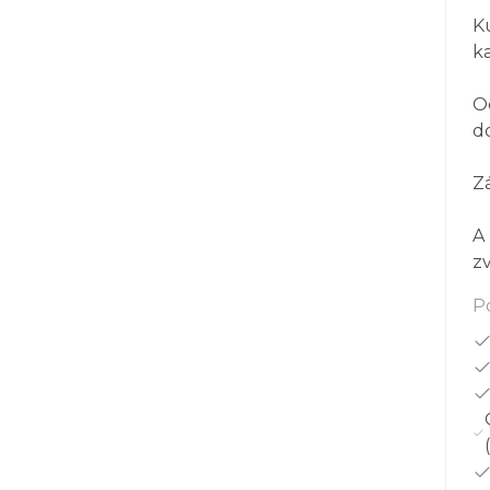
K
k
O
d
Z
A 
z
P