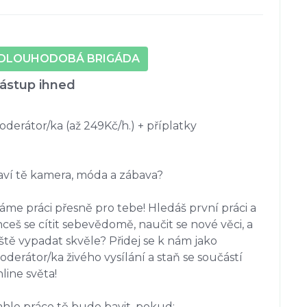
DLOUHODOBÁ BRIGÁDA
ástup ihned
derátor/ka (až 249Kč/h.) + příplatky

aví tě kamera, móda a zábava? 

me práci přesně pro tebe! Hledáš první práci a 
ceš se cítit sebevědomě, naučit se nové věci, a 
ště vypadat skvěle? Přidej se k nám jako 
derátor/ka živého vysílání a staň se součástí 
line světa!

hle práce tě bude bavit, pokud:
