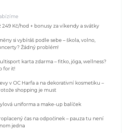
abízíme
ž 249 Kč/hod + bonusy za víkendy a svátky

ěny si vybíráš podle sebe – škola, volno, 
oncerty? Žádný problém!

ltisport karta zdarma – fitko, jóga, wellness? 
 for it!

evy v OC Harfa a na dekorativní kosmetiku – 
rotože shopping je must

tylová uniforma a make-up balíček

roplacený čas na odpočinek – pauza tu není 
enom jedna
