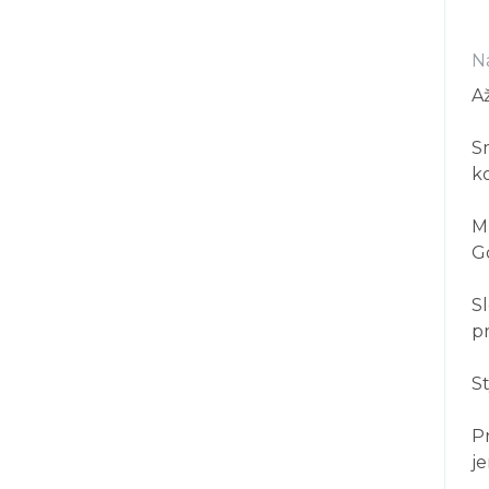
N
A
Sm
k
Mu
Go
Sl
p
S
P
j