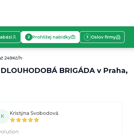
tabázi
Prohlížej nabídky
Oslov firmy
2
3
 Moderátor/ka (až 249Kč/h.) + příplatky Baví tě kamera, 
až 249Kč/h
-
DLOUHODOBÁ BRIGÁDA
v
Praha,
vit s lidmi, Skvělou češtinu a aspoň základní angličtin
Kristýna Svobodová
K
volution