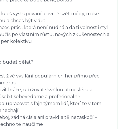
iluješ vystupování, baví tě svět módy, make-
u a chceš být vidět

ceš práci, která není nudná a dá ti volnost i styl

oužíš po vlastním růstu, nových zkušenostech a 
per kolektivu

o budeš dělat?

st živé vysílání populárních her přímo před 
amerou

avit hráče, udržovat skvělou atmosféru a 
ůsobit sebevědomě a profesionálně

olupracovat s fajn týmem lidí, kteří tě v tom 
nechají

boj, žádná čísla ani pravidla tě nezaskočí – 
šechno tě naučíme
