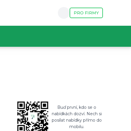
PRO FIRMY
móda a zábava? Máme práci přesně pro tebe! Hledáš první 
u, Otevřenost učit se novým věcem, Ochotu pracovat na 8
Buď první, kdo se o
nabídkách dozví. Nech si
posílat nabídky přímo do
mobilu.