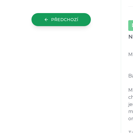
PŘEDCHOZÍ
N
Mo
B
Má
ch
je
mo
on
Ta