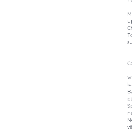
M
up
Ch
T
su
C
Vé
k
B
p
Sp
ne
Ne
v