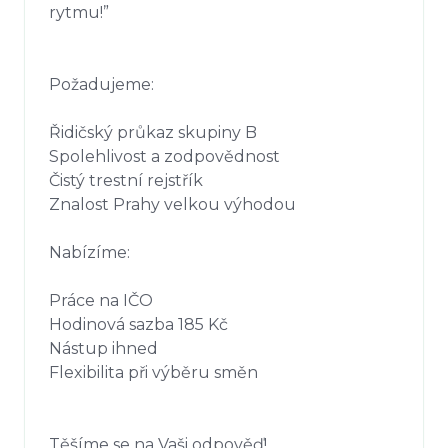
rytmu!”

Požadujeme:

Řidičský průkaz skupiny B

Spolehlivost a zodpovědnost

Čistý trestní rejstřík

Znalost Prahy velkou výhodou

Nabízíme:

Práce na IČO

Hodinová sazba 185 Kč

Nástup ihned

Flexibilita při výběru směn

Těšíme se na Vaši odpověď!