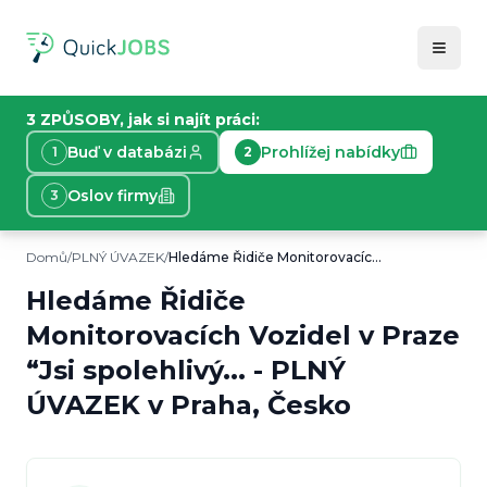
3 ZPŮSOBY, jak si najít práci:
Buď v databázi
Prohlížej nabídky
1
2
Oslov firmy
3
Domů
/
PLNÝ ÚVAZEK
/
Hledáme Řidiče Monitorovacích Vozidel v Praze “Jsi spolehlivý...
Informace o nabídce práce
Toto je plný úvazek v Praha, Česko. Hledáme Řidiče Mo
Hledáme Řidiče
Typ práce:
PLNÝ ÚVAZEK
Monitorovacích Vozidel v Praze
Lokace:
Praha, Česko
Plat:
“Jsi spolehlivý...
185
Kč/
hod.
-
PLNÝ
Požadavky:
Min. 20h/týdně, Řidičský průkaz sk. B
ÚVAZEK
v
Praha, Česko