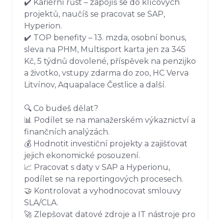
✔️ Kariérní růst – zapojíš se do klíčových 
projektů, naučíš se pracovat se SAP, 
Hyperion.

✔️ TOP benefity – 13. mzda, osobní bonus, 
sleva na PHM, Multisport karta jen za 345 
Kč, 5 týdnů dovolené, příspěvek na penzijko 
a životko, vstupy zdarma do zoo, HC Verva 
Litvínov, Aquapalace Čestlice a další.

🔍 Co budeš dělat?

📊 Podílet se na manažerském výkaznictví a 
finančních analýzách.

💰 Hodnotit investiční projekty a zajišťovat 
jejich ekonomické posouzení.

📈 Pracovat s daty v SAP a Hyperionu, 
podílet se na reportingových procesech.

🤝 Kontrolovat a vyhodnocovat smlouvy 
SLA/CLA.

🚀 Zlepšovat datové zdroje a IT nástroje pro 