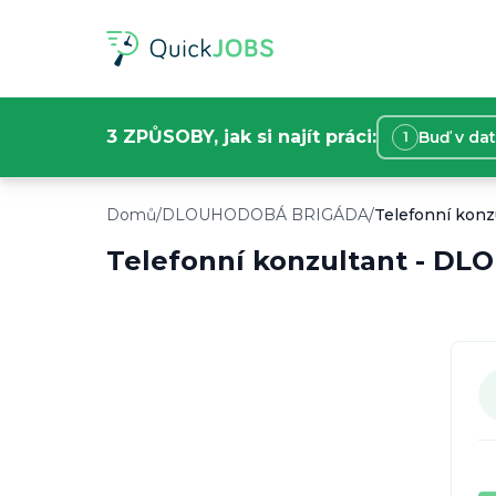
3 ZPŮSOBY, jak si najít práci:
Buď v da
1
Informace o nabídce práce
Toto je dlouhodobá brigáda v Praha, Česko. T
Domů
/
DLOUHODOBÁ BRIGÁDA
/
Telefonní konz
Typ práce:
DLOUHODOBÁ BRIGÁDA
Lokace:
Praha, Česko
Telefonní konzultant
-
DLO
Plat:
200
Kč/
hod.
Začátek:
3. 3. 2025