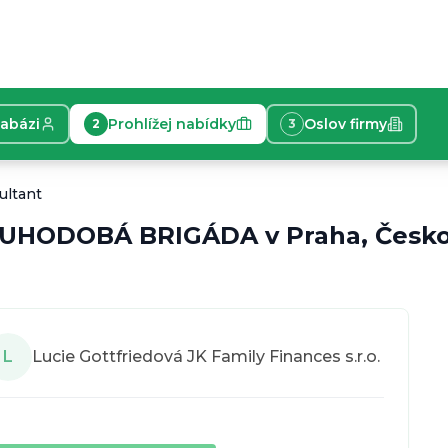
tabázi
Prohlížej nabídky
Oslov firmy
2
3
elefonní konzultant Plat je 200 Kč Kč/hod.. Místo práce:
ultant
UHODOBÁ BRIGÁDA
v
Praha, Česk
L
Lucie Gottfriedová JK Family Finances s.r.o.