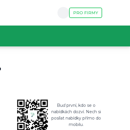
PRO FIRMY
 Praha, Česko, Praha, Česko. Začátek: 3. března 2025. Pr
o
Buď první, kdo se o
nabídkách dozví. Nech si
posílat nabídky přímo do
mobilu.