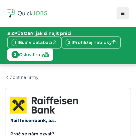
3 ZPŮSOBY, jak si najít práci:
Buď v databázi
Prohlížej nabídky
1
2
Oslov firmy
3
Zpět na firmy
Raiffeisenbank, a.s.
Proč se nám ozvat?