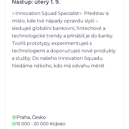
Nástup: úterý 1. 9.
✨Innovation Squad Specialist✨ Představ si 
místo, kde tvé nápady opravdu slyší – 
sleduješ globální bankovní, fintechové a 
technologické trendy a přinášíš je do banky. 
Tvoříš prototypy, experimentuješ s 
technologiemi a doporučuješ nové produkty 
a služby. Do našeho Innovation Squadu 
hledáme někoho, kdo má odvahu měnit 
pravidla hry, je zvědavý, hledá nové cesty a 
realizuje řešení s reálným dopadem. Pokud 
chceš smysluplnou praxi, která tě posune dál, 
přidej se k nám! Co tě čeká? - Práce v týmu 
strategie a inovací, kde posouváme banku 
dál. - Budeš sledovat trendy, tvořit a testovat 
Praha, Česko
prototypy s využitím AI nástrojů a získávat 
15 000 - 20 000 Kč/práci
zpětnou vazbu od klientů. - Zúčastníš se 